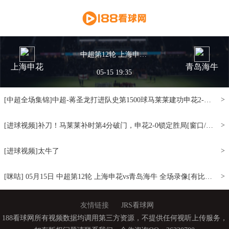
中超第12轮 上海申花vs青岛海牛 全场录像
上海申花
青岛海牛
05-15 19:35
>
[中超全场集锦]中超-蒋圣龙打进队史第1500球马莱莱建功申花2-0海牛6分领跑[窗口/手机/PAD观看]
>
[进球视频]补刀！马莱莱补时第4分破门，申花2-0锁定胜局[窗口/手机/PAD观看]
>
[进球视频]太牛了
>
[咪咕] 05月15日 中超第12轮 上海申花vs青岛海牛 全场录像[有比分][小窗口/手机/Pad观看]
友情链接
JRS看球网
188看球网所有视频数据均调用第三方资源，不提供任何视听上传服务，