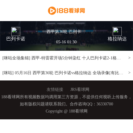
西甲第36轮 巴列卡诺vs格拉纳达 全场录像
巴列卡诺
格拉纳达
05-16 01:30
>
[咪咕全场集锦] 西甲-特雷霍开场5分钟染红 十人巴列卡诺2-1格拉纳达 [窗口/手机/PAD观看]
>
[咪咕] 05月16日 西甲第36轮 巴列卡诺vs格拉纳达 全场录像[有比分][小窗口/手机/Pad观看]
友情链接
JRS看球网
188看球网所有视频数据均调用第三方资源，不提供任何视听上传服务，
如有版权问题请联系我们。合作咨询QQ：36330700
Copyright @ 188看球网