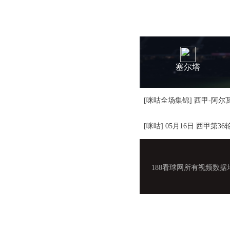
塞尔塔
[咪咕全场集锦] 西甲-阿尔瓦
[咪咕] 05月16日 西甲第3
188看球网所有视频数据