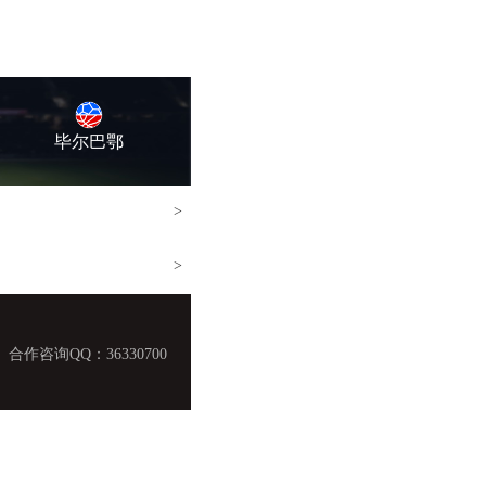
毕尔巴鄂
>
>
咨询QQ：36330700