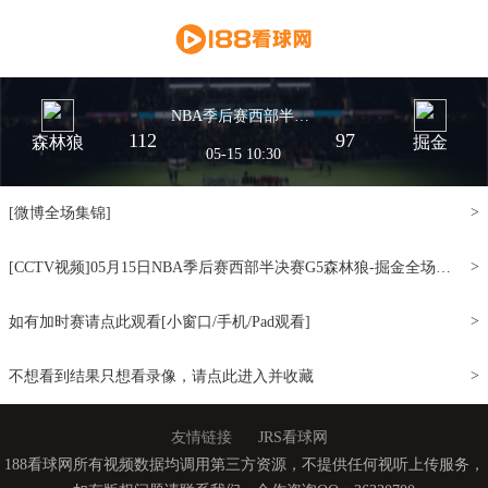
NBA季后赛西部半决赛G5 森林狼
112
97
森林狼
掘金
05-15 10:30
>
[微博全场集锦]
>
[CCTV视频]05月15日NBA季后赛西部半决赛G5森林狼-掘金全场录像[窗口/手机/PAD观看]
>
如有加时赛请点此观看[小窗口/手机/Pad观看]
>
不想看到结果只想看录像，请点此进入并收藏
友情链接
JRS看球网
188看球网所有视频数据均调用第三方资源，不提供任何视听上传服务，