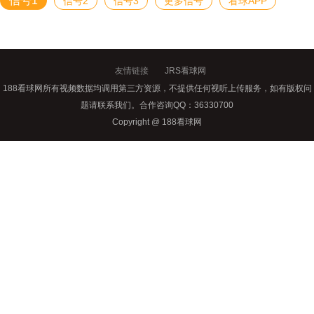
信号1
信号2
信号3
更多信号
看球APP
友情链接
JRS看球网
188看球网所有视频数据均调用第三方资源，不提供任何视听上传服务，如有版权问
题请联系我们。合作咨询QQ：36330700
Copyright @ 188看球网